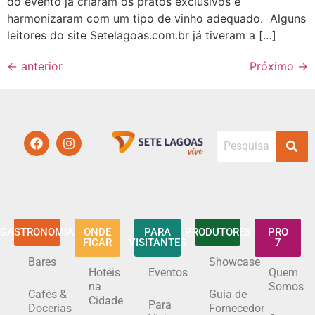
do evento já criaram os pratos exclusivos e
harmonizaram com um tipo de vinho adequado. Alguns
leitores do site Setelagoas.com.br já tiveram a […]
←
anterior
Próximo
→
GASTRONOMIA
ONDE
PARA
PRODUTORES
PRO
FICAR
VISITANTES
7
Bares
Showcase
Hotéis
Eventos
Quem
na
Somos
Cafés &
Guia de
Cidade
Para
Docerias
Fornecedor