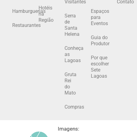
Visitantes
Contato
Hotéis
Hamburguerias
Espaços
na
Serra
para
Região
de
Eventos
Restaurantes
Santa
Helena
Guia do
Produtor
Conheça
as
Por que
Lagoas
escolher
Sete
Gruta
Lagoas
Rei
do
Mato
Compras
Imagens: