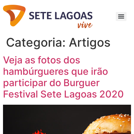
Categoria:
Artigos
Veja as fotos dos
hambúrgueres que irão
participar do Burguer
Festival Sete Lagoas 2020