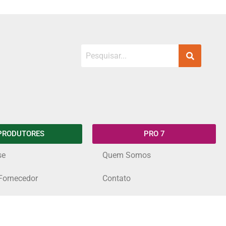
PRODUTORES
PRO 7
se
Quem Somos
Fornecedor
Contato
 para Eventos
Produtor