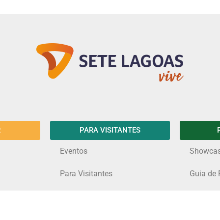
R
PARA VISITANTES
Eventos
Showca
Para Visitantes
Guia de 
Serra de Santa Helena
Espaços
Conheça as Lagoas
Guia do 