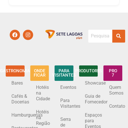
GASTRONOMIA
ONDE
PARA
PRODUTORES
PRO
FICAR
VISITANTES
7
Bares
Showcase
Hotéis
Eventos
Quem
na
Somos
Cafés &
Guia de
Cidade
Para
Docerias
Fornecedor
Visitantes
Contato
Hotéis
Hamburguerias
Espaços
na
Serra
para
Região
de
Eventos