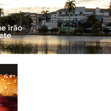
agoas
Gastronomia
Onde Ficar
e irão
ete