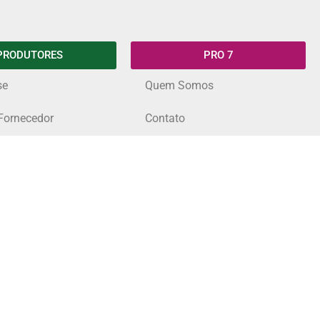
PRODUTORES
PRO 7
se
Quem Somos
Fornecedor
Contato
 para Eventos
Produtor
escolher Sete
Design e projeto: