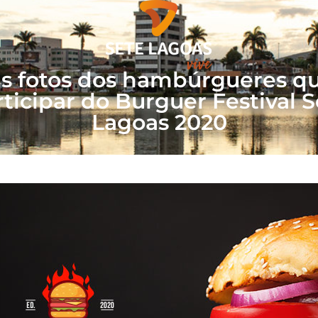
Quem somos
Sete L
as fotos dos hambúrgueres qu
rticipar do Burguer Festival S
Lagoas 2020