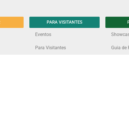
R
PARA VISITANTES
Eventos
Showca
Para Visitantes
Guia de 
Serra de Santa Helena
Espaços
Conheça as Lagoas
Guia do 
Gruta Rei do Mato
Por que 
Lagoas
Compras