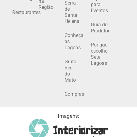
na
Serra
para
Região
de
Eventos
Restaurantes
Santa
Helena
Guia do
Produtor
Conheça
as
Por que
Lagoas
escolher
Sete
Gruta
Lagoas
Rei
do
Mato
Compras
Imagens: