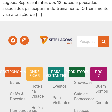
Lagoas. Representantes dos 12 hotéis e pousadas
associados participaram do treinamento. O treinamento
visa a criação de […]
GASTRONOMIA
ONDE
PARA
PRODUTORES
PRO
FICAR
VISITANTES
7
Bares
Showcase
Hotéis
Eventos
Quem
na
Somos
Cafés &
Guia de
Cidade
Para
Docerias
Fornecedor
Visitantes
Contato
Hotéis
Hamburguerias
Espaços