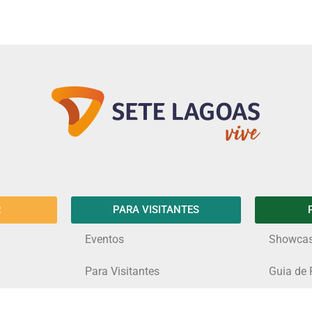
R
PARA VISITANTES
Eventos
Showca
Para Visitantes
Guia de 
Serra de Santa Helena
Espaços