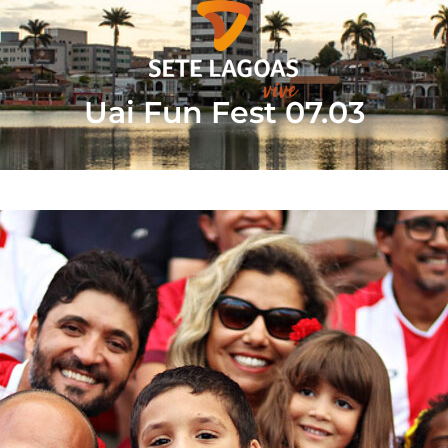
Quem somos
Sete L
Uai Fun Fest 07.03