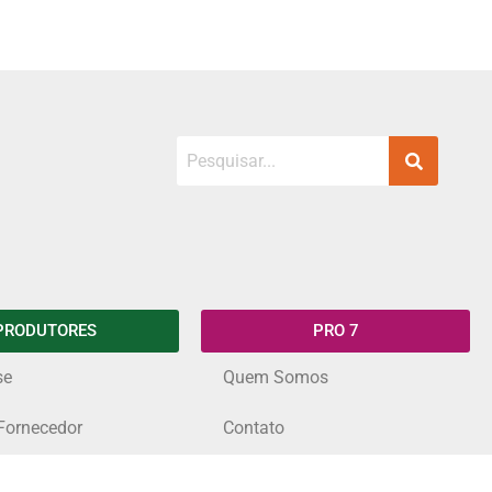
PRODUTORES
PRO 7
se
Quem Somos
Fornecedor
Contato
 para Eventos