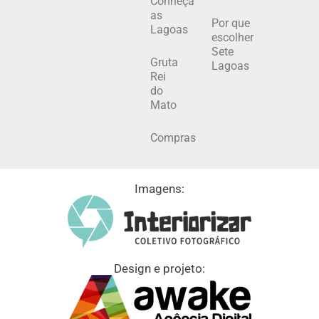
Conheça
as
Por que
Lagoas
escolher
Sete
Gruta
Lagoas
Rei
do
Mato
Compras
Imagens:
Design e projeto: