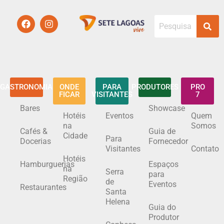
GASTRONOMIA
ONDE
PARA
PRODUTORES
PRO
FICAR
VISITANTES
7
Bares
Showcase
Hotéis
Eventos
Quem
na
Somos
Cafés &
Guia de
Cidade
Para
Docerias
Fornecedor
Visitantes
Contato
Hotéis
Hamburguerias
Espaços
na
Serra
para
Região
de
Eventos
Restaurantes
Santa
Helena
Guia do
Produtor