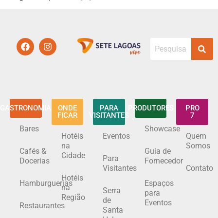
GASTRONOMIA
ONDE
PARA
PRODUTORES
PRO
FICAR
VISITANTES
7
Bares
Showcase
Hotéis
Eventos
Quem
na
Somos
Cafés &
Guia de
Cidade
Para
Docerias
Fornecedor
Visitantes
Contato
Hotéis
Hamburguerias
Espaços
na
Serra
para
Região
de
Eventos
Restaurantes
Santa