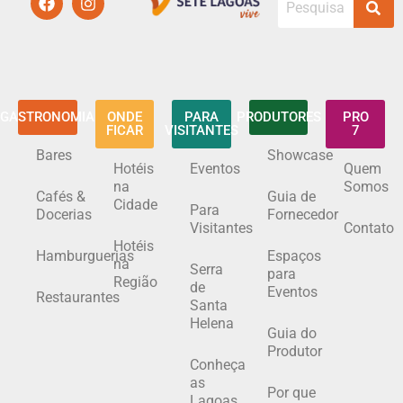
GASTRONOMIA
ONDE
PARA
PRODUTORES
PRO
FICAR
VISITANTES
7
Bares
Showcase
Hotéis
Eventos
Quem
na
Somos
Cafés &
Guia de
Cidade
Para
Docerias
Fornecedor
Visitantes
Contato
Hotéis
Hamburguerias
Espaços
na
Serra
para
Região
de
Eventos
Restaurantes
Santa
Helena
Guia do
Produtor
Conheça
as
Por que
Lagoas