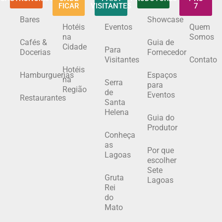
FICAR
VISITANTES
7
Bares
Showcase
Hotéis
Eventos
Quem
na
Somos
Cafés &
Guia de
Cidade
Para
Docerias
Fornecedor
Visitantes
Contato
Hotéis
Hamburguerias
Espaços
na
Serra
para
Região
de
Eventos
Restaurantes
Santa
Helena
Guia do
Produtor
Conheça
as
Por que
Lagoas
escolher
Sete
Gruta
Lagoas
Rei
do
Mato