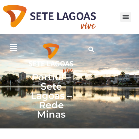
Partiu! –
Sete
Lagoas –
Rede
Minas