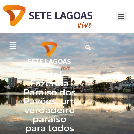
Hotel
Fazenda
Paraíso dos
Pavões, um
verdadeiro
paraíso
para todos