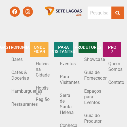
GASTRONOMIA
ONDE
PARA
PRODUTORES
PRO
FICAR
VISITANTES
7
Bares
Showcase
Hotéis
Eventos
Quem
na
Somos
Cafés &
Guia de
Cidade
Para
Docerias
Fornecedor
Visitantes
Contato
Hotéis
Hamburguerias
Espaços
na
Serra
para
Região
de
Eventos
Restaurantes
Santa
Helena
Guia do
Produtor
Conheça