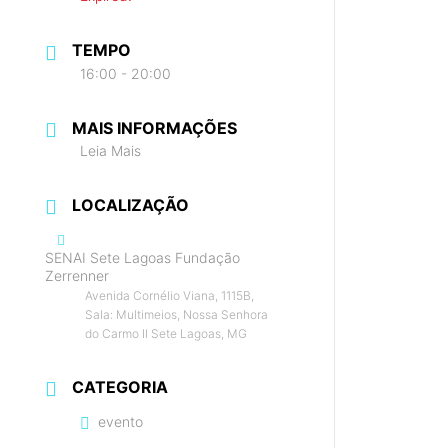
TEMPO
16:00 - 20:00
MAIS INFORMAÇÕES
Leia Mais
LOCALIZAÇÃO
SENAI Sete Lagoas Fundação
Zerrenner
Avenida Cornélio Viana, 1115B,
Sala: Multimeios, Nossa Senhora
do Carmo II Sete Lagoas, MG
CATEGORIA
evento