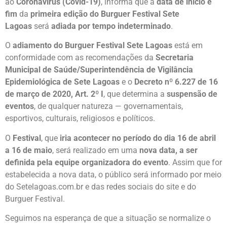
ao
Coronavírus (Covid-19)
, informa que a
data de início e
fim
da
primeira edição do Burguer Festival Sete
Lagoas
será
adiada por tempo indeterminado
.
O
adiamento do Burguer Festival Sete Lagoas
está em
conformidade com as recomendações da
Secretaria
Municipal de Saúde/Superintendência de Vigilância
Epidemiológica de Sete Lagoas
e o
Decreto nº 6.227 de 16
de março de 2020, Art. 2º I
, que determina a
suspensão de
eventos
, de qualquer natureza — governamentais,
esportivos, culturais, religiosos e políticos.
O
Festival
, que
iria acontecer no período do dia 16 de abril
a 16 de maio
, será realizado em uma
nova data, a ser
definida pela equipe organizadora do evento
. Assim que for
estabelecida a nova data, o público será informado por meio
do Setelagoas.com.br e das redes sociais do site e do
Burguer Festival.
Seguimos na esperança de que a situação se normalize o