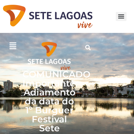
COMUNICADO
Importante:
Adiamento
da data do
1º Burguer
Festival
Sete