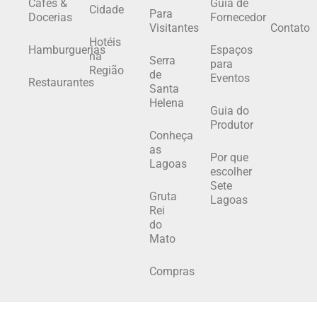
Cafés &
Guia de
Cidade
Para
Docerias
Fornecedor
Visitantes
Contato
Hotéis
Hamburguerias
Espaços
na
Serra
para
Região
de
Eventos
Restaurantes
Santa
Helena
Guia do
Produtor
Conheça
as
Por que
Lagoas
escolher
Sete
Gruta
Lagoas
Rei
do
Mato
Compras