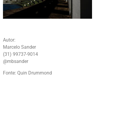
Autor:
Marcelo Sander
(31) 99737-9014
@mbsander
Fonte: Quin Drummond