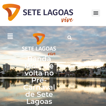
Banda
Mole de
volta no
Pré-
Carnaval
de Sete
Lagoas