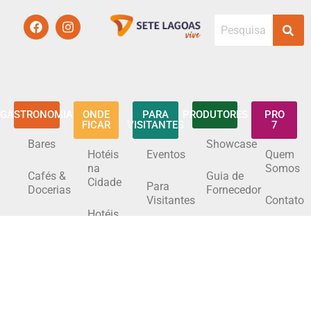
GASTRONOMIA
ONDE
PARA
PRODUTORES
PRO
FICAR
VISITANTES
7
Bares
Showcase
Hotéis
Eventos
Quem
na
Somos
Cafés &
Guia de
Cidade
Para
Docerias
Fornecedor
Visitantes
Contato
Hotéis
Hamburguerias
Espaços
na
Serra
para
Região
de
Eventos
Restaurantes
Santa
Helena
Guia do
Produtor
Conheça