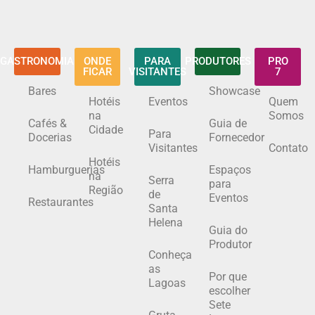
GASTRONOMIA
ONDE
PARA
PRODUTORES
PRO
FICAR
VISITANTES
7
Bares
Showcase
Hotéis
Eventos
Quem
na
Somos
Cafés &
Guia de
Cidade
Para
Docerias
Fornecedor
Visitantes
Contato
Hotéis
Hamburguerias
Espaços
na
Serra
para
Região
de
Eventos
Restaurantes
Santa
Helena
Guia do
Produtor
Conheça
as
Por que
Lagoas
escolher
Sete