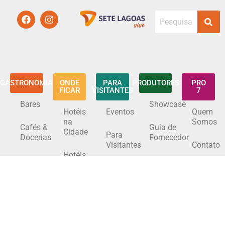
GASTRONOMIA
ONDE
PARA
PRODUTORES
PRO
FICAR
VISITANTES
7
Bares
Showcase
Hotéis
Eventos
Quem
na
Somos
Cafés &
Guia de
Cidade
Para
Docerias
Fornecedor
Visitantes
Contato
Hotéis
Hamburguerias
Espaços
na
Serra
para
Região
de
Eventos
Restaurantes
Santa
Helena
Guia do
Produtor
Conheça