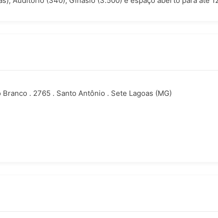
as), Auditório (340), Ginásio (3.500) e espaço aberto para até 
 Branco . 2765 . Santo Antônio . Sete Lagoas (MG)