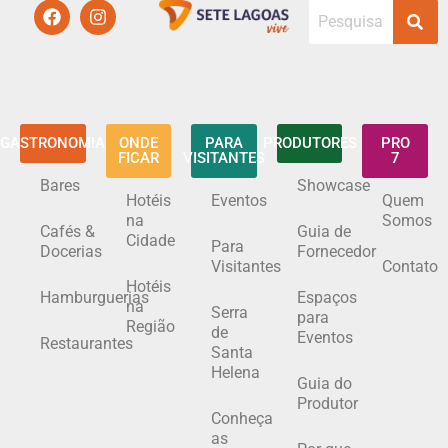
GASTRONOMIA
ONDE
PARA
PRODUTORES
PRO
FICAR
VISITANTES
7
Bares
Showcase
Hotéis
Eventos
Quem
na
Somos
Cafés &
Guia de
Cidade
Para
Docerias
Fornecedor
Visitantes
Contato
Hotéis
Hamburguerias
Espaços
na
Serra
para
Região
de
Eventos
Restaurantes
Santa
Helena
Guia do
Produtor
Conheça
as