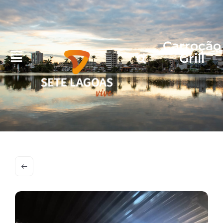
Carroção
Grill