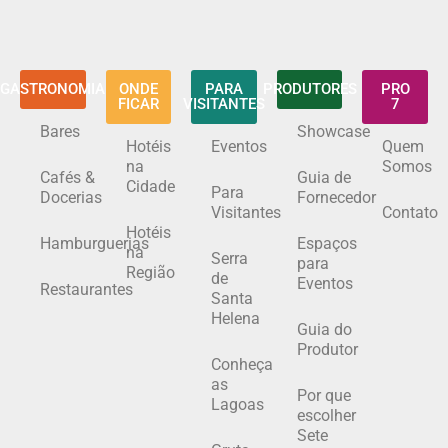
GASTRONOMIA
ONDE
PARA
PRODUTORES
PRO
FICAR
VISITANTES
7
Bares
Showcase
Hotéis
Eventos
Quem
na
Somos
Cafés &
Guia de
Cidade
Para
Docerias
Fornecedor
Visitantes
Contato
Hotéis
Hamburguerias
Espaços
na
Serra
para
Região
de
Eventos
Restaurantes
Santa
Helena
Guia do
Produtor
Conheça
as
Por que
Lagoas
escolher
Sete