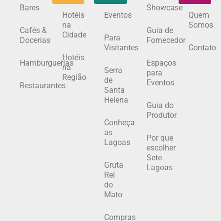
Bares
Showcase
Hotéis
Eventos
Quem
na
Somos
Cafés &
Guia de
Cidade
Para
Docerias
Fornecedor
Visitantes
Contato
Hotéis
Hamburguerias
Espaços
na
Serra
para
Região
de
Eventos
Restaurantes
Santa
Helena
Guia do
Produtor
Conheça
as
Por que
Lagoas
escolher
Sete
Gruta
Lagoas
Rei
do
Mato
Compras